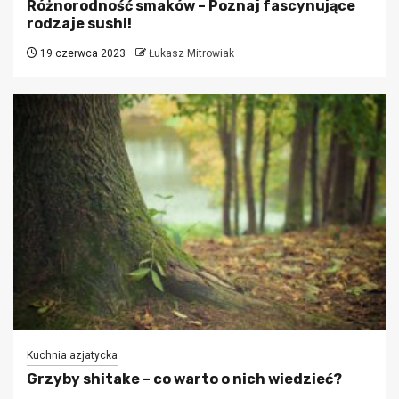
Różnorodność smaków – Poznaj fascynujące
rodzaje sushi!
19 czerwca 2023
Łukasz Mitrowiak
Kuchnia azjatycka
Grzyby shitake – co warto o nich wiedzieć?