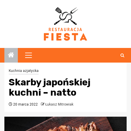
Przejdź
do
treści
Menu
główne
Kuchnia azjatycka
Skarby japońskiej
kuchni – natto
20 marca 2022
Łukasz Mitrowiak