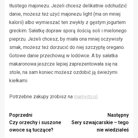
tłustego majonezu. Jeżeli chcesz delikatnie odchudzić
danie, możesz też użyć majonezu light (ma on mniej
kalorii) albo wymieszać ten zwykły z gęstym jogurtem
greckim. Sałatkę dopraw sporą ilością soli i mielonego
pieprzu. Jeżeli chcesz, by miała ona mniej oczywisty
smak, możesz też dorzucić do niej szczyptę oregano.
Gotowe danie przechowuj w lodówce. A by sałatka
makaronowa jeszcze lepiej zaprezentowała się na
stole, na sam koniec możesz ozdobić ją świeżymi
kiełkami.
Potrzebne zakupy zrobisz na
mamyito.pl
.
Zobacz
Poprzedni
Następny
Czy orzechy i suszone
Sery szwajcarskie – tego
wpisy
owoce są tuczące?
nie wiedziałeś